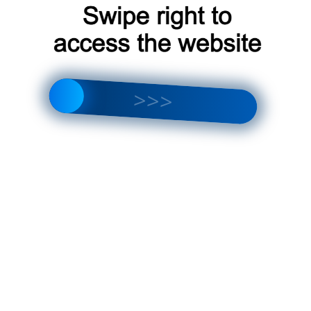
info@himki-conditioner.ru
Написать в Whatsapp
Заказать звонок
8-495-181-41-00
0
Категории
Категорий не найдено.
Мнения пользователей портала
Анастасия
к записи
Сплит-система Silver в Химках
Наталья
к записи
Встраиваемый бризер в Химках
Дмитрий Сергеев
к записи
Установка кондиционеров в